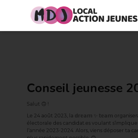
Conseil jeunesse 
Salut 🙃 !
Le 24 août 2023, la 𝕕𝕣𝕖𝕒𝕞 ✨ 𝕥𝕖𝕒𝕞 orga
électorale des candidat.es voulant s’impliquer dans 
l’année 2023-2024. Alors, viens déposer ta c
plus rapidement possible. 🙃