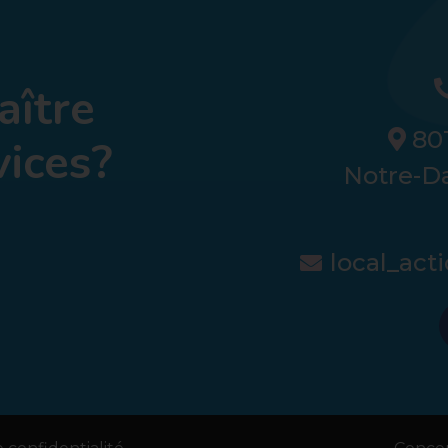
aître
801
vices?
Notre-D
local_ac