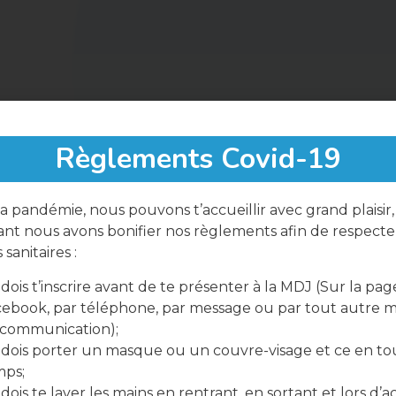
Règlements Covid-19
a pandémie, nous pouvons t’accueillir avec grand plaisir,
nt nous avons bonifier nos règlements afin de respecter
sanitaires :
dois t’inscrire avant de te présenter à la MDJ (Sur la pag
ebook, par téléphone, par message ou par tout autre 
 communication);
dois porter un masque ou un couvre-visage et ce en to
mps;
dois te laver les mains en rentrant, en sortant et lors d’ac