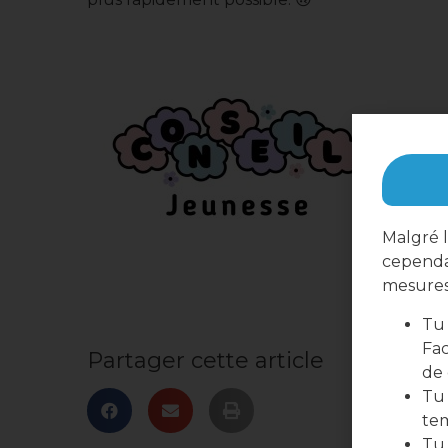
Malgré l
cependa
mesures 
Tu 
Fac
Partager cette article
de
Tu 
te
Tu 