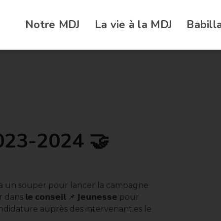
Notre MDJ
La vie à la MDJ
Babill
2023-2024 🤝
nisera un souper pour lancer la campagne
𝗲 𝗰𝗼𝗻𝘀𝗲𝗶𝗹 📌 𝗝𝗲𝘂𝗻𝗲𝘀𝘀𝗲 pour
andidature auprès des intervenant.es le