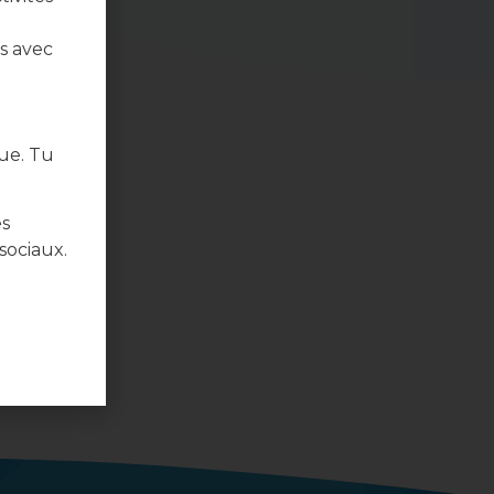
s avec
ue. Tu
es
sociaux.