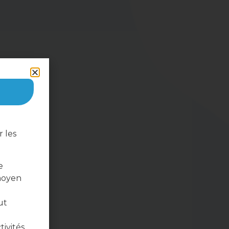
 les
e
moyen
ut
tivités