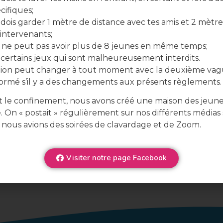
cifiques;
dois garder 1 mètre de distance avec tes amis et 2 mètre
SUIVANT
 intervenants;
Soirée d’information 📣
ne peut pas avoir plus de 8 jeunes en même temps;
y certains jeux qui sont malheureusement interdits.
ation peut changer à tout moment avec la deuxième vag
formé s’il y a des changements aux présents règlements.
 le confinement, nous avons créé une maison des jeun
e. On « postait » régulièrement sur nos différents médias 
 nous avions des soirées de clavardage et de Zoom.
Visiter notre page Facebook