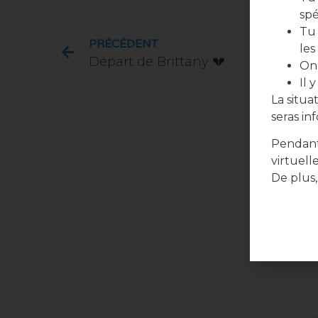
spé
Tu 
PRÉCÉDENT
les
Départ de Brittany 💔
On 
Il 
La situ
seras in
Pendant
virtuell
De plus,