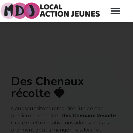
Des Chenaux
récolte 🍓
Nous souhaitons remercier l’un de nos
précieux partenaire ;
Des Chenaux Récolte
.
Grâce è cette initiative nos adolescents.es
prennent goût à manger frais, local et