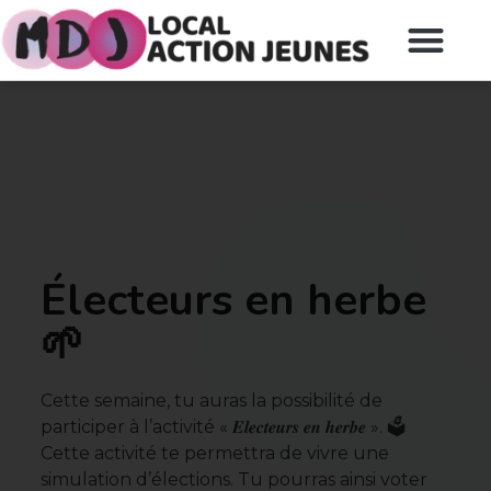
Électeurs en herbe
🌱
Cette semaine, tu auras la possibilité de
participer à l’activité « 𝑬𝒍𝒆𝒄𝒕𝒆𝒖𝒓𝒔 𝒆𝒏 𝒉𝒆𝒓𝒃𝒆 ». 🗳
Cette activité te permettra de vivre une
simulation d’élections. Tu pourras ainsi voter