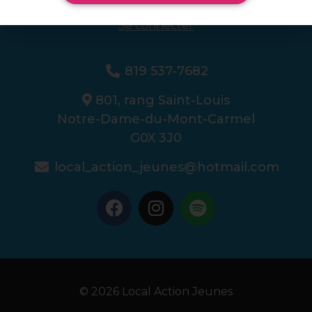
Se connecter
819 537-7682
801, rang Saint-Louis
Notre-Dame-du-Mont-Carmel
G0X 3J0
local_action_jeunes@hotmail.com
© 2026 Local Action Jeunes