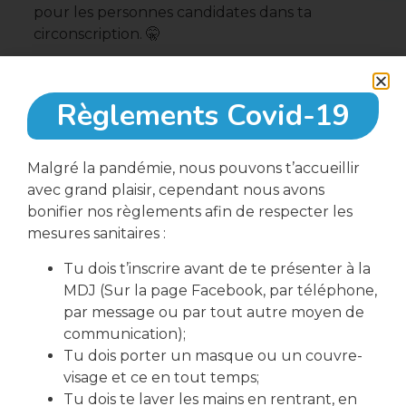
pour les personnes candidates dans ta
circonscription. 🤫
Règlements Covid-19
Partager cette article
Malgré la pandémie, nous pouvons t’accueillir
avec grand plaisir, cependant nous avons
bonifier nos règlements afin de respecter les
mesures sanitaires :
Tu dois t’inscrire avant de te présenter à la
PRÉCÉDENT
SUIVANT
MDJ (Sur la page Facebook, par téléphone,
Maison des horreurs 2022🦇
Semaine des maisons des jeunes 2022 💥
par message ou par tout autre moyen de
communication);
Tu dois porter un masque ou un couvre-
visage et ce en tout temps;
Tu dois te laver les mains en rentrant, en