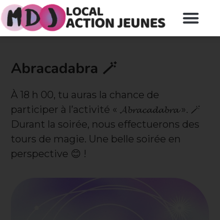
Abracadabra 🪄
À 18 h 00, tu auras la chance de
participer à l’activité « 𝓐𝓫𝓻𝓪𝓬𝓪𝓭𝓪𝓫𝓻𝓪 ». 🪄
Durant la soirée, nous effectuerons des
tours de magie. Une belle soirée en
perspective 😊 !