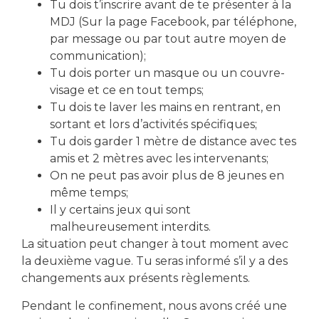
Tu dois t’inscrire avant de te présenter à la
Local Action Jeunes
MDJ (Sur la page Facebook, par téléphone,
par message ou par tout autre moyen de
communication);
Tu dois porter un masque ou un couvre-
visage et ce en tout temps;
Tu dois te laver les mains en rentrant, en
sortant et lors d’activités spécifiques;
télécharger le formulaire d'inscription
Tu dois garder 1 mètre de distance avec tes
amis et 2 mètres avec les intervenants;
On ne peut pas avoir plus de 8 jeunes en
Partager cet événement
même temps;
Il y certains jeux qui sont
malheureusement interdits.
La situation peut changer à tout moment avec
la deuxième vague. Tu seras informé s’il y a des
changements aux présents règlements.
Pendant le confinement, nous avons créé une