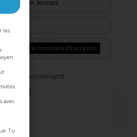
cal Action Jeunes
 les
télécharger le formulaire d'inscription
e
moyen
ut
ger cet événement
tivités
s avec
ue. Tu