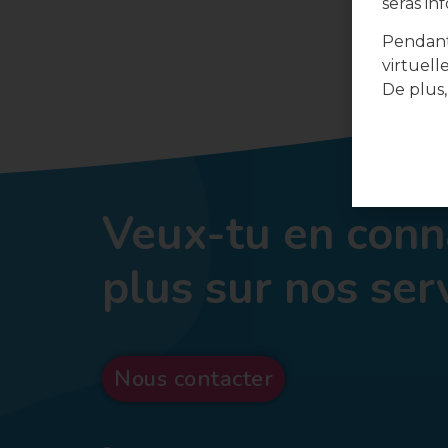
seras in
Pendant
virtuell
De plus,
Veux-tu en conn
plus sur nos ser
Nous contacter