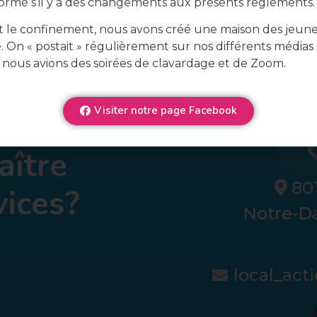
formé s’il y a des changements aux présents règlements.
 le confinement, nous avons créé une maison des jeun
e. On « postait » régulièrement sur nos différents médias 
 nous avions des soirées de clavardage et de Zoom.
Visiter notre page Facebook
aître
801
vices?
Notre-D
local_ac