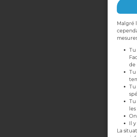
Malgré l
cependa
mesures 
Tu 
Fac
de
Tu 
te
Tu 
spé
Tu 
les
On 
Il 
La situ