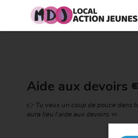
Aide aux devoirs 
👉 𝘛𝘶 𝘷𝘦𝘶𝘹 𝘶𝘯 𝘤𝘰𝘶𝘱 𝘥𝘦 𝘱𝘰𝘶𝘤𝘦 𝘥𝘢𝘯𝘴
𝘢𝘶𝘳𝘢 𝘭𝘪𝘦𝘶 𝘭'𝘢𝘪𝘥𝘦 𝘢𝘶𝘹 𝘥𝘦𝘷𝘰𝘪𝘳𝘴. ✏️