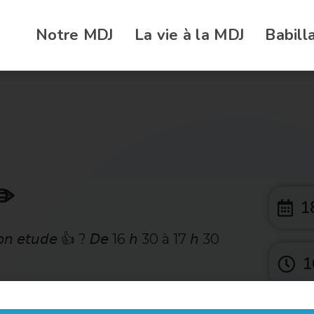
Notre MDJ
La vie à la MDJ
Babill
✏️
1
 𝘵𝘰𝘯 𝘦𝘵𝘶𝘥𝘦 👍 ? 𝘋𝘦 16 𝘩 30 à 17 𝘩 30
1