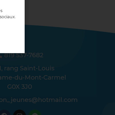
es
sociaux.
819 537-7682
, rang Saint-Louis
ame-du-Mont-Carmel
G0X 3J0
tion_jeunes@hotmail.com