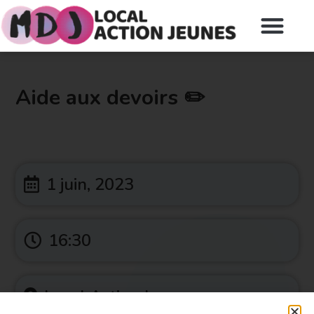
Aide aux devoirs ✏️
1 juin, 2023
16:30
Local Action Jeunes