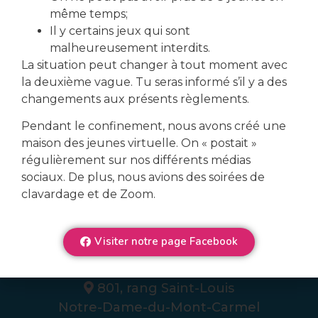
même temps;
Il y certains jeux qui sont
malheureusement interdits.
La situation peut changer à tout moment avec
la deuxième vague. Tu seras informé s’il y a des
Veux-tu en connaître plus
changements aux présents règlements.
sur nos services?
Pendant le confinement, nous avons créé une
maison des jeunes virtuelle. On « postait »
Nous contacter
régulièrement sur nos différents médias
sociaux. De plus, nous avions des soirées de
clavardage et de Zoom.
Se connecter
Visiter notre page Facebook
819 537-7682
801, rang Saint-Louis
Notre-Dame-du-Mont-Carmel