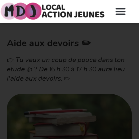
Aide aux devoirs ✏️
👉 𝘛𝘶 𝘷𝘦𝘶𝘹 𝘶𝘯 𝘤𝘰𝘶𝘱 𝘥𝘦 𝘱𝘰𝘶𝘤𝘦 𝘥𝘢𝘯𝘴 𝘵𝘰𝘯
𝘦𝘵𝘶𝘥𝘦 👍 ? 𝘋𝘦 16 𝘩 30 à 17 𝘩 30 𝘢𝘶𝘳𝘢 𝘭𝘪𝘦𝘶
𝘭'𝘢𝘪𝘥𝘦 𝘢𝘶𝘹 𝘥𝘦𝘷𝘰𝘪𝘳𝘴. ✏️