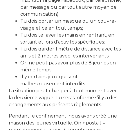
MDJ (Sur la page Facebook, par téléphone,
par message ou par tout autre moyen de
communication);
Tu dois porter un masque ou un couvre-
visage et ce en tout temps;
télécharger le formulaire d'inscription
Tu dois te laver les mains en rentrant, en
sortant et lors d’activités spécifiques;
Tu dois garder 1 mètre de distance avec tes
amis et 2 mètres avec les intervenants;
Partager cet événement
On ne peut pas avoir plus de 8 jeunes en
même temps;
Il y certains jeux qui sont
malheureusement interdits.
La situation peut changer à tout moment avec
la deuxième vague. Tu seras informé s’il y a des
changements aux présents règlements.
Pendant le confinement, nous avons créé une
maison des jeunes virtuelle. On « postait »
régulièrement sur nos différents médias