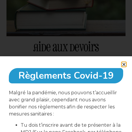
Règlements Covid-19
15 juin, 2023
Malgré la pandémie, nous pouvons t’accueillir
16:30
avec grand plaisir, cependant nous avons
bonifier nos règlements afin de respecter les
mesures sanitaires :
Local Action Jeunes
Tu dois t’inscrire avant de te présenter à la