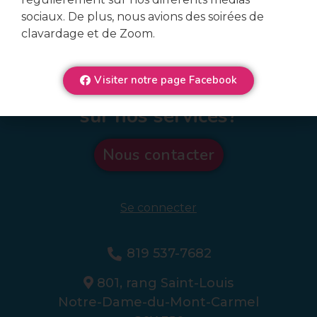
sociaux. De plus, nous avions des soirées de
clavardage et de Zoom.
Visiter notre page Facebook
Veux-tu en connaître plus
sur nos services?
Nous contacter
Se connecter
819 537-7682
801, rang Saint-Louis
Notre-Dame-du-Mont-Carmel