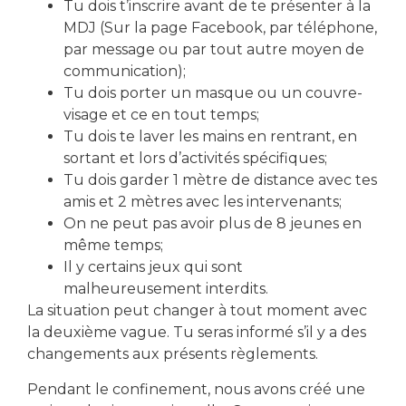
Tu dois t’inscrire avant de te présenter à la
Local Action Jeunes
MDJ (Sur la page Facebook, par téléphone,
par message ou par tout autre moyen de
communication);
Tu dois porter un masque ou un couvre-
visage et ce en tout temps;
Tu dois te laver les mains en rentrant, en
sortant et lors d’activités spécifiques;
télécharger le formulaire d'inscription
Tu dois garder 1 mètre de distance avec tes
amis et 2 mètres avec les intervenants;
On ne peut pas avoir plus de 8 jeunes en
Partager cet événement
même temps;
Il y certains jeux qui sont
malheureusement interdits.
La situation peut changer à tout moment avec
la deuxième vague. Tu seras informé s’il y a des
changements aux présents règlements.
Pendant le confinement, nous avons créé une