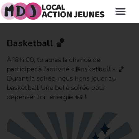
Basketball 🏀
À 18 h 00, tu auras la chance de
participer à l’activité « 𝔹𝕒𝕤𝕜𝕖𝕥𝕓𝕒𝕝𝕝 ». 🏀
Durant la soirée, nous irons jouer au
basketball. Une belle soirée pour
dépenser ton énergie ⛹️‍♀️ !