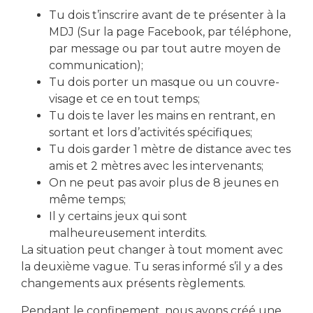
Tu dois t’inscrire avant de te présenter à la
MDJ (Sur la page Facebook, par téléphone,
Local Action Jeunes
par message ou par tout autre moyen de
communication);
Tu dois porter un masque ou un couvre-
visage et ce en tout temps;
Tu dois te laver les mains en rentrant, en
sortant et lors d’activités spécifiques;
télécharger le formulaire d'inscription
Tu dois garder 1 mètre de distance avec tes
amis et 2 mètres avec les intervenants;
On ne peut pas avoir plus de 8 jeunes en
même temps;
Partager cet événement
Il y certains jeux qui sont
malheureusement interdits.
La situation peut changer à tout moment avec
la deuxième vague. Tu seras informé s’il y a des
changements aux présents règlements.
Pendant le confinement, nous avons créé une