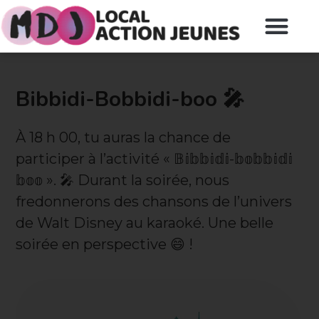
Bibbidi-Bobbidi-boo 🎤
À 18 h 00, tu auras la chance de
participer à l’activité « 𝔹𝕚𝕓𝕓𝕚𝕕𝕚-𝕓𝕠𝕓𝕓𝕚𝕕𝕚
𝕓𝕠𝕠 ». 🎤 Durant la soirée, nous
fredonnerons des chansons de l’univers
de Walt Disney au karaoké. Une belle
soirée en perspective 😄 !