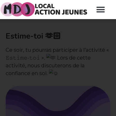
Estime-toi 🫶🏻
Ce soir, tu pourras participer à l’activité «
𝙴𝚜𝚝𝚒𝚖𝚎-𝚝𝚘𝚒 ».
Lors de cette
activité, nous discuterons de la
confiance en soi.