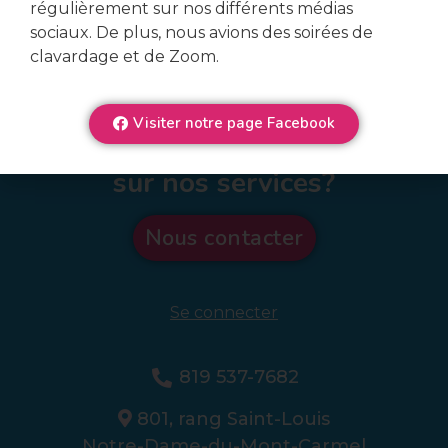
régulièrement sur nos différents médias
sociaux. De plus, nous avions des soirées de
clavardage et de Zoom.
Visiter notre page Facebook
Veux-tu en connaître plus
sur nos services?
Nous contacter
Se connecter
819 537-7682
801, rang Saint-Louis
Notre-Dame-du-Mont-Carmel