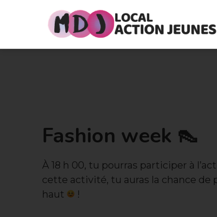
Fashion week 👠
À 18 h 00, tu pourras participer à l’activit
cette activité, tu auras la chance de 
haut
!