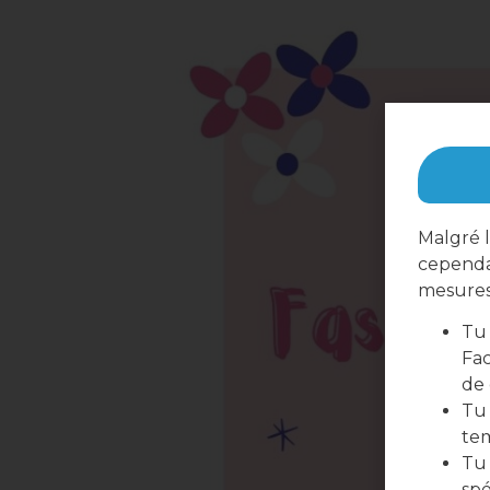
Malgré l
cependa
mesures 
Tu 
Fac
de
Tu 
te
Tu 
spé