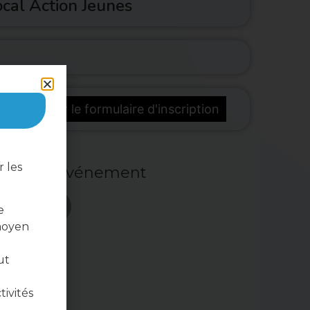
cal Action Jeunes
télécharger le formulaire d'inscription
 les
ger cet événement
e
moyen
ut
tivités