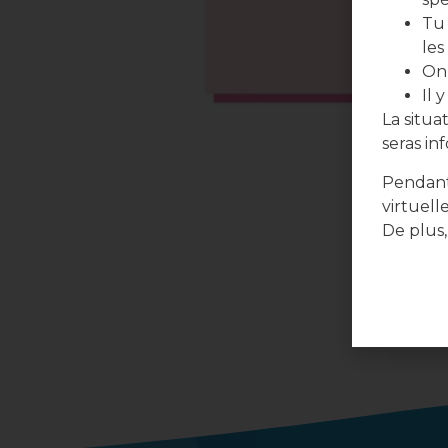
Tu 
les
On 
Il 
La situ
seras in
Pendant
virtuell
De plus,