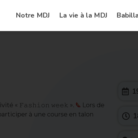
Notre MDJ
La vie à la MDJ
Babill
1
é « 𝙵𝚊𝚜𝚑𝚒𝚘𝚗 𝚠𝚎𝚎𝚔 ».
Lors de
participer à une course en talon
1