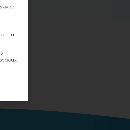
s avec
ue. Tu
es
sociaux.