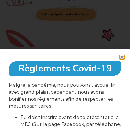
17 juillet, 2023
Règlements Covid-19
Malgré la pandémie, nous pouvons t’accueillir
avec grand plaisir, cependant nous avons
bonifier nos règlements afin de respecter les
mesures sanitaires :
Local Action Jeunes
Tu dois t’inscrire avant de te présenter à la
MDJ (Sur la page Facebook, par téléphone,