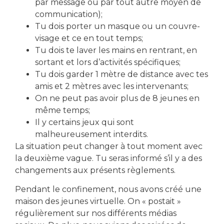
par message ou par tout autre moyen de
communication);
Tu dois porter un masque ou un couvre-
visage et ce en tout temps;
télécharger le formulaire d'inscription
Tu dois te laver les mains en rentrant, en
sortant et lors d’activités spécifiques;
Tu dois garder 1 mètre de distance avec tes
Partager cet événement
amis et 2 mètres avec les intervenants;
On ne peut pas avoir plus de 8 jeunes en
même temps;
Il y certains jeux qui sont
malheureusement interdits.
La situation peut changer à tout moment avec
la deuxième vague. Tu seras informé s’il y a des
changements aux présents règlements.
Pendant le confinement, nous avons créé une
maison des jeunes virtuelle. On « postait »
régulièrement sur nos différents médias