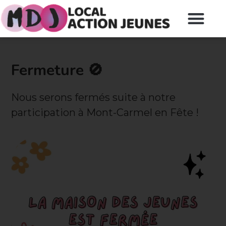
Fermeture 🚫
Nous serons fermés suite à notre
participation à Mont-Carmel en Fête !