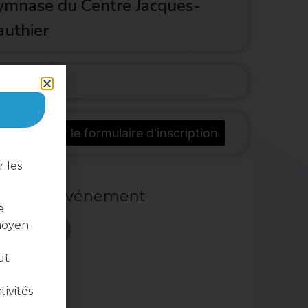
ymnase du Centre Jacques-
authier
télécharger le formulaire d'inscription
 les
ger cet événement
e
moyen
ut
tivités