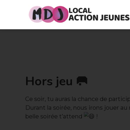
Hors jeu 🥅
Ce soir, tu auras la chance de participer 
Durant la soirée, nous irons jouer a
belle soirée t’attend
!