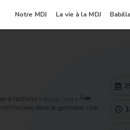
Notre MDJ
La vie à la MDJ
Babill
2
à l’activité « 𝙷𝚘𝚛𝚜-𝚓𝚎𝚞 ».
u mini hockey dans le gymnase. Une
1