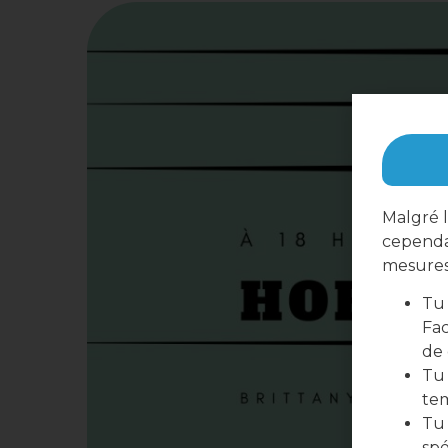
Malgré l
cependa
mesures 
Tu 
Fac
de
Tu 
te
Tu 
spé