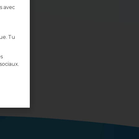
s avec
ue. Tu
es
sociaux.