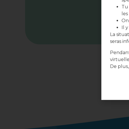
Tu 
les
On 
Il 
La situ
seras in
Pendant
virtuell
De plus,