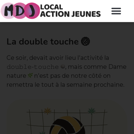
La double touche 🏐
Ce soir, devait avoir lieu l'activité la
𝚍𝚘𝚞𝚋𝚕𝚎-𝚝𝚘𝚞𝚌𝚑𝚎
, mais comme Dame
nature
n'est pas de notre côté on
remettra le tout à la semaine prochaine.