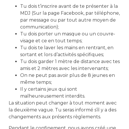
Tu dois t’inscrire avant de te présenter à la
MDJ (Sur la page Facebook, par téléphone,
Local Action Jeunes
par message ou par tout autre moyen de
communication);
Tu dois porter un masque ou un couvre-
visage et ce en tout temps;
Tu dois te laver les mains en rentrant, en
sortant et lors d’activités spécifiques;
télécharger le formulaire d'inscription
Tu dois garder 1 mètre de distance avec tes
amis et 2 mètres avec les intervenants;
On ne peut pas avoir plus de 8 jeunes en
même temps;
Partager cet événement
Il y certains jeux qui sont
malheureusement interdits.
La situation peut changer à tout moment avec
la deuxième vague. Tu seras informé s’il y a des
changements aux présents règlements.
Pendant le confinement, nous avons créé une