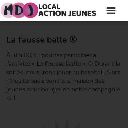
La fausse balle ⚾️
À 18 h 00, tu pourras participer à
l’activité « 𝕃𝕒 𝕗𝕒𝕦𝕤𝕤𝕖 𝕓𝕒𝕝𝕝𝕖 ». ⚾️ Durant la
soirée, nous irons jouer au baseball. Alors,
n’hésite pas à venir à la maison des
jeunes pour bouger en notre compagnie
☺️ !