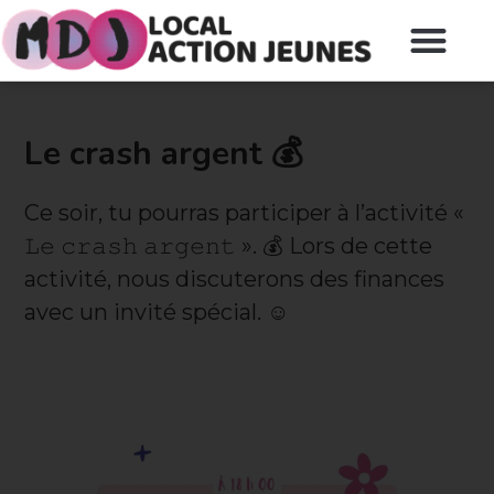
Le crash argent 💰
Ce soir, tu pourras participer à l’activité «
𝙻𝚎 𝚌𝚛𝚊𝚜𝚑 𝚊𝚛𝚐𝚎𝚗𝚝 ». 💰 Lors de cette
activité, nous discuterons des finances
avec un invité spécial. ☺️