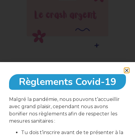
Règlements Covid-19
21 septembre, 2023
Malgré la pandémie, nous pouvons t’accueillir
avec grand plaisir, cependant nous avons
16:00
bonifier nos règlements afin de respecter les
mesures sanitaires :
Tu dois t’inscrire avant de te présenter à la
Local Action Jeunes