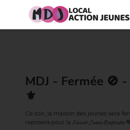
MDJ - Fermée 🚫 -
⚜️
Ce soir, la maison des jeunes sera ferm
reposera pour la 𝓢𝓪𝓲𝓷𝓽-𝓙𝓮𝓪𝓷 𝓑𝓪𝓹𝓽𝓲𝓼𝓽𝓮 