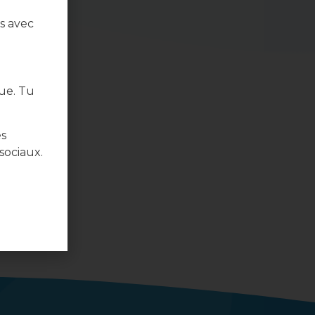
s avec
ue. Tu
es
sociaux.