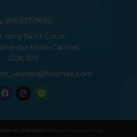
819 537-7682
, rang Saint-Louis
ame-du-Mont-Carmel
G0X 3J0
tion_jeunes@hotmail.com
tion et réalisation
Madison Solutions Web