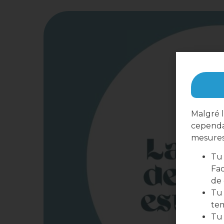
Malgré l
cependa
mesures 
Tu 
Fac
de
Tu 
te
Tu 