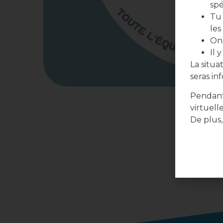
spé
Tu 
les
On 
Il 
La situ
seras in
Pendant
virtuell
De plus,