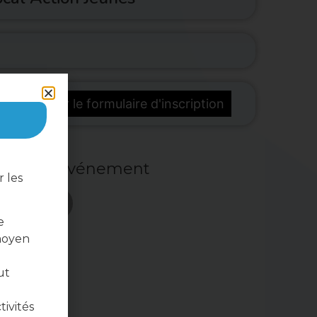
télécharger le formulaire d'inscription
ger cet événement
 les
e
moyen
ut
tivités