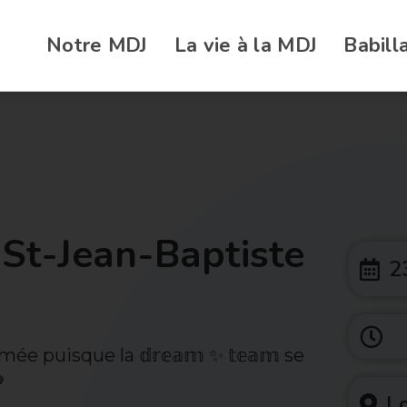
Notre MDJ
La vie à la MDJ
Babill
 St-Jean-Baptiste
2
ée puisque la 𝕕𝕣𝕖𝕒𝕞 ✨ 𝕥𝕖𝕒𝕞 se

Lo