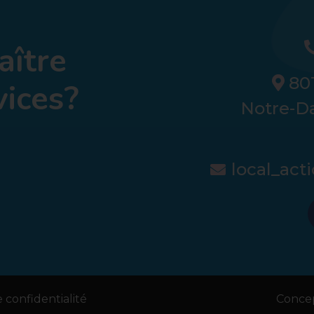
aître
801
vices?
Notre-D
local_ac
 confidentialité
Concep