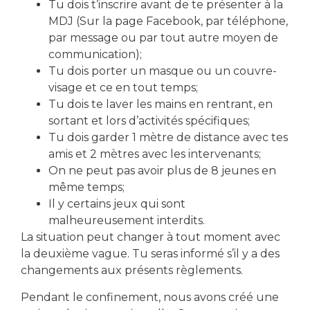
Tu dois t’inscrire avant de te présenter à la
Local Action Jeunes
MDJ (Sur la page Facebook, par téléphone,
par message ou par tout autre moyen de
communication);
Tu dois porter un masque ou un couvre-
visage et ce en tout temps;
Tu dois te laver les mains en rentrant, en
sortant et lors d’activités spécifiques;
télécharger le formulaire d'inscription
Tu dois garder 1 mètre de distance avec tes
amis et 2 mètres avec les intervenants;
On ne peut pas avoir plus de 8 jeunes en
Partager cet événement
même temps;
Il y certains jeux qui sont
malheureusement interdits.
La situation peut changer à tout moment avec
la deuxième vague. Tu seras informé s’il y a des
changements aux présents règlements.
Pendant le confinement, nous avons créé une