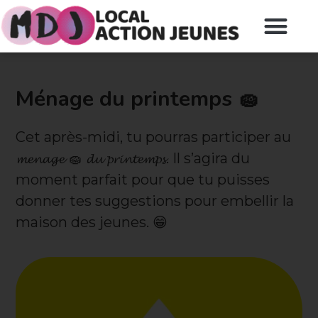
Ménage du printemps 🧽
Cet après-midi, tu pourras participer au
𝓶𝓮𝓷𝓪𝓰𝓮 🧽 𝓭𝓾 𝓹𝓻𝓲𝓷𝓽𝓮𝓶𝓹𝓼. Il s’agira du
moment parfait pour que tu puisses
donner tes suggestions pour embellir la
maison des jeunes. 😁