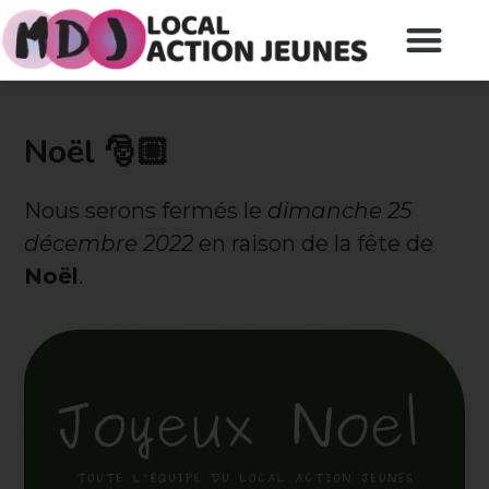
Noël 🎅🏼
Nous serons fermés le
dimanche 25
décembre 2022
en raison de la fête de
Noël
.