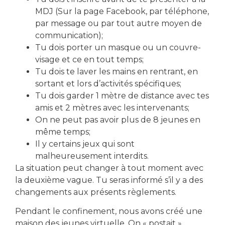
MDJ (Sur la page Facebook, par téléphone,
par message ou par tout autre moyen de
communication);
Tu dois porter un masque ou un couvre-
visage et ce en tout temps;
Tu dois te laver les mains en rentrant, en
télécharger le formulaire d'inscription
sortant et lors d’activités spécifiques;
Tu dois garder 1 mètre de distance avec tes
amis et 2 mètres avec les intervenants;
On ne peut pas avoir plus de 8 jeunes en
Partager cet événement
même temps;
Il y certains jeux qui sont
malheureusement interdits.
La situation peut changer à tout moment avec
la deuxième vague. Tu seras informé s’il y a des
changements aux présents règlements.
Pendant le confinement, nous avons créé une
maison des jeunes virtuelle. On « postait »