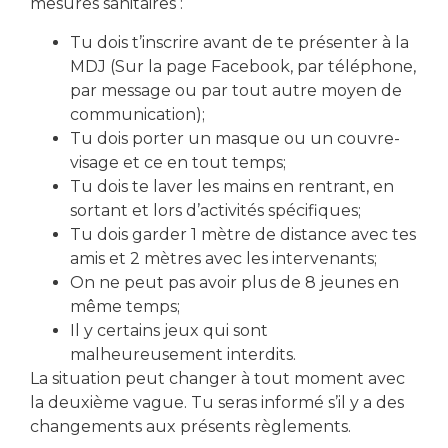
17:00
mesures sanitaires :
Tu dois t’inscrire avant de te présenter à la
MDJ (Sur la page Facebook, par téléphone,
Local Action Jeunes
par message ou par tout autre moyen de
communication);
Tu dois porter un masque ou un couvre-
visage et ce en tout temps;
7
Tu dois te laver les mains en rentrant, en
sortant et lors d’activités spécifiques;
Tu dois garder 1 mètre de distance avec tes
télécharger le formulaire d'inscription
amis et 2 mètres avec les intervenants;
On ne peut pas avoir plus de 8 jeunes en
même temps;
Il y certains jeux qui sont
Partager cet événement
malheureusement interdits.
La situation peut changer à tout moment avec
la deuxième vague. Tu seras informé s’il y a des
changements aux présents règlements.