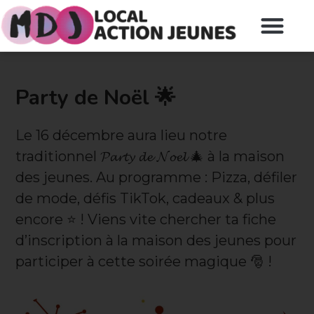
Party de Noël 🌟
Le 16 décembre aura lieu notre
traditionnel 𝓟𝓪𝓻𝓽𝔂 𝓭𝓮 𝓝𝓸𝓮𝓵 🎄 à la maison
des jeunes. Au programme : Pizza, défiler
de mode, défis TikTok, cadeaux & plus
encore ⭐️ ! Viens vite chercher ta fiche
d’inscription à la maison des jeunes pour
participer à cette soirée magique 🎅 !