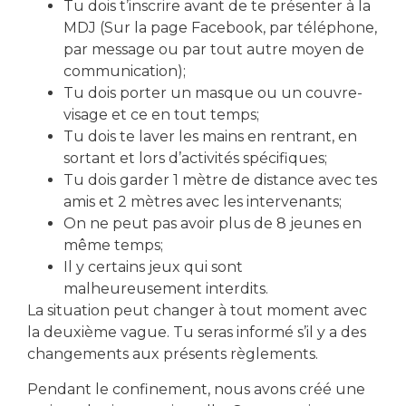
Tu dois t’inscrire avant de te présenter à la
Local Action Jeunes
MDJ (Sur la page Facebook, par téléphone,
par message ou par tout autre moyen de
communication);
Tu dois porter un masque ou un couvre-
visage et ce en tout temps;
Tu dois te laver les mains en rentrant, en
sortant et lors d’activités spécifiques;
télécharger le formulaire d'inscription
Tu dois garder 1 mètre de distance avec tes
amis et 2 mètres avec les intervenants;
On ne peut pas avoir plus de 8 jeunes en
Partager cet événement
même temps;
Il y certains jeux qui sont
malheureusement interdits.
La situation peut changer à tout moment avec
la deuxième vague. Tu seras informé s’il y a des
changements aux présents règlements.
Pendant le confinement, nous avons créé une