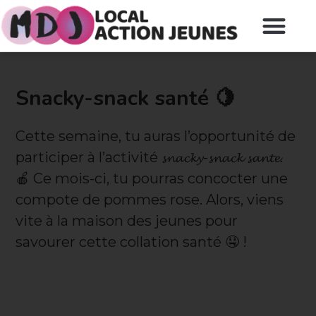
Snacky-snack santé 🍋
Cette semaine, tu auras l’opportunité de
participer à l’activité 𝓼𝓷𝓪𝓬𝓴𝔂-𝓼𝓷𝓪𝓬𝓴 𝓼𝓪𝓷𝓽𝓮.
🍎 Ce mois-ci, tu pourras concocter une
compote de pommes rose. Alors, viens
vite à la maison des jeunes pour
savourer cette collation santé 🤤 !