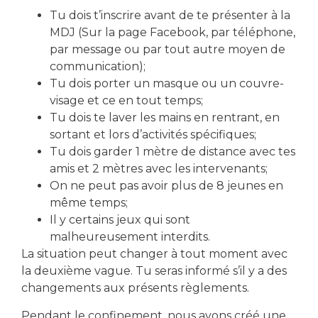
Tu dois t’inscrire avant de te présenter à la
MDJ (Sur la page Facebook, par téléphone,
Local Action Jeunes
par message ou par tout autre moyen de
communication);
Tu dois porter un masque ou un couvre-
visage et ce en tout temps;
Tu dois te laver les mains en rentrant, en
sortant et lors d’activités spécifiques;
télécharger le formulaire d'inscription
Tu dois garder 1 mètre de distance avec tes
amis et 2 mètres avec les intervenants;
On ne peut pas avoir plus de 8 jeunes en
même temps;
Partager cet événement
Il y certains jeux qui sont
malheureusement interdits.
La situation peut changer à tout moment avec
la deuxième vague. Tu seras informé s’il y a des
changements aux présents règlements.
Pendant le confinement, nous avons créé une