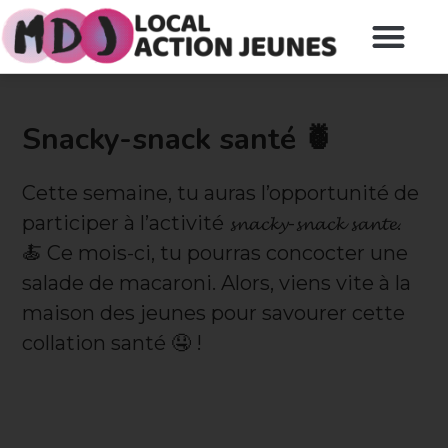
Snacky-snack santé 🍍
Cette semaine, tu auras l’opportunité de
participer à l’activité 𝓼𝓷𝓪𝓬𝓴𝔂-𝓼𝓷𝓪𝓬𝓴 𝓼𝓪𝓷𝓽𝓮.
🍝 Ce mois-ci, tu pourras concocter une
salade de macaroni. Alors, viens vite à la
maison des jeunes pour savourer cette
collation santé 🤤 !