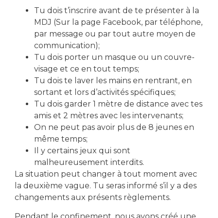
Tu dois t’inscrire avant de te présenter à la
MDJ (Sur la page Facebook, par téléphone,
Local Action Jeunes
par message ou par tout autre moyen de
communication);
Tu dois porter un masque ou un couvre-
visage et ce en tout temps;
Tu dois te laver les mains en rentrant, en
sortant et lors d’activités spécifiques;
télécharger le formulaire d'inscription
Tu dois garder 1 mètre de distance avec tes
amis et 2 mètres avec les intervenants;
On ne peut pas avoir plus de 8 jeunes en
même temps;
Partager cet événement
Il y certains jeux qui sont
malheureusement interdits.
La situation peut changer à tout moment avec
la deuxième vague. Tu seras informé s’il y a des
changements aux présents règlements.
Pendant le confinement, nous avons créé une