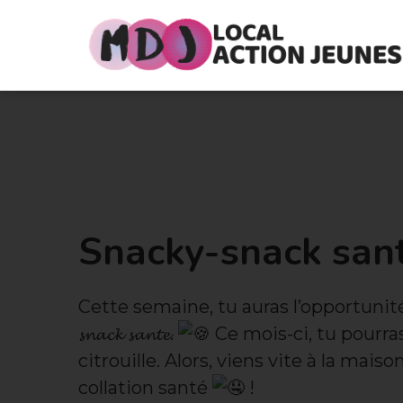
Snacky-snack sant
Cette semaine, tu auras l’opportunité de 
𝓼𝓷𝓪𝓬𝓴 𝓼𝓪𝓷𝓽𝓮.
Ce mois-ci, tu pourras
citrouille. Alors, viens vite à la mai
collation santé
!