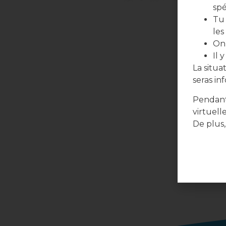
spé
Tu 
les
On 
Il 
La situ
seras in
Pendant
virtuell
De plus,