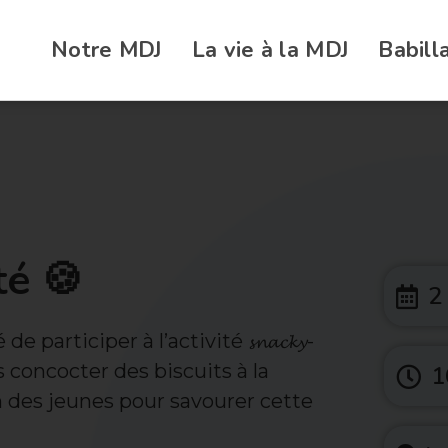
Notre MDJ
La vie à la MDJ
Babill
é 🍪
2
participer à l’activité 𝓼𝓷𝓪𝓬𝓴𝔂-
 concocter des biscuits à la
1
son des jeunes pour savourer cette