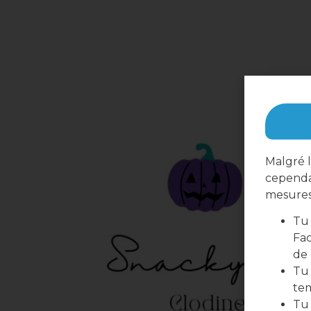
Malgré l
cependa
mesures 
Tu 
Fac
de
Tu 
te
Tu 