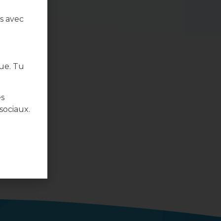
s avec
ue. Tu
es
sociaux.