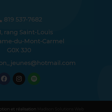
819 537-7682
, rang Saint-Louis
ame-du-Mont-Carmel
G0X 3J0
tion_jeunes@hotmail.com
tion et réalisation
Madison Solutions Web