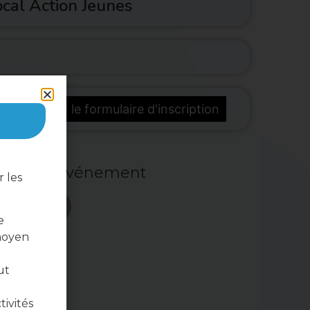
cal Action Jeunes
télécharger le formulaire d'inscription
ger cet événement
 les
e
moyen
ut
tivités