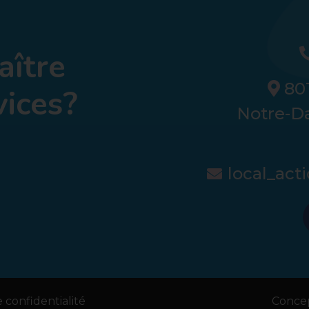
aître
801
vices?
Notre-D
local_ac
 confidentialité
Concep