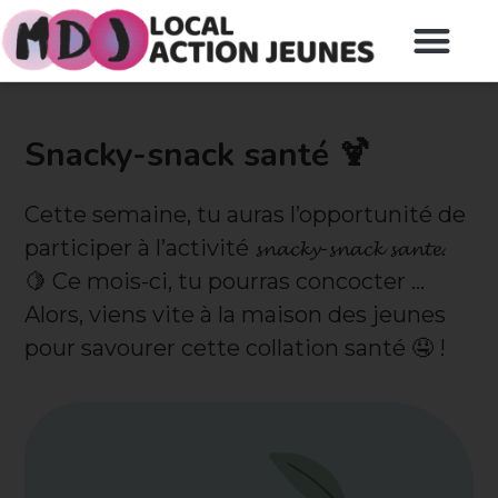
Snacky-snack santé 🍹
Cette semaine, tu auras l’opportunité de
participer à l’activité 𝓼𝓷𝓪𝓬𝓴𝔂-𝓼𝓷𝓪𝓬𝓴 𝓼𝓪𝓷𝓽𝓮.
🍋 Ce mois-ci, tu pourras concocter …
Alors, viens vite à la maison des jeunes
pour savourer cette collation santé 🤤 !