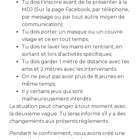
Tu dois t’inscrire avant de te présenter à la
Local Action Jeunes
MDJ (Sur la page Facebook, par téléphone,
par message ou par tout autre moyen de
communication);
Tu dois porter un masque ou un couvre-
visage et ce en tout temps;
Tu dois te laver les mains en rentrant, en
sortant et lors d’activités spécifiques;
télécharger le formulaire d'inscription
Tu dois garder 1 mètre de distance avec tes
amis et 2 mètres avec les intervenants;
On ne peut pas avoir plus de 8 jeunes en
Partager cet événement
même temps;
Il y certains jeux qui sont
malheureusement interdits.
La situation peut changer à tout moment avec
la deuxième vague. Tu seras informé s’il y a des
changements aux présents règlements.
Pendant le confinement, nous avons créé une