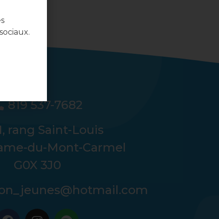
es
sociaux.
819 537-7682
, rang Saint-Louis
ame-du-Mont-Carmel
G0X 3J0
tion_jeunes@hotmail.com