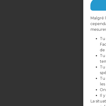
Malgré l
cependa
mesures 
Tu 
Fac
de
Tu 
te
Tu 
spé
Tu 
les
On 
Il 
La situ