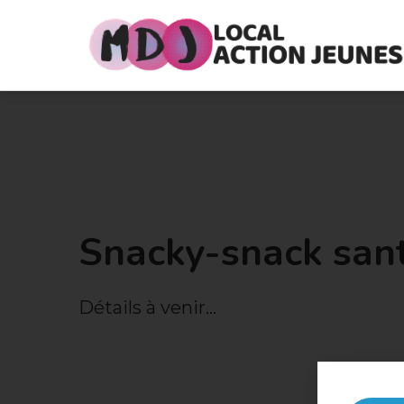
Snacky-snack sant
Détails à venir...