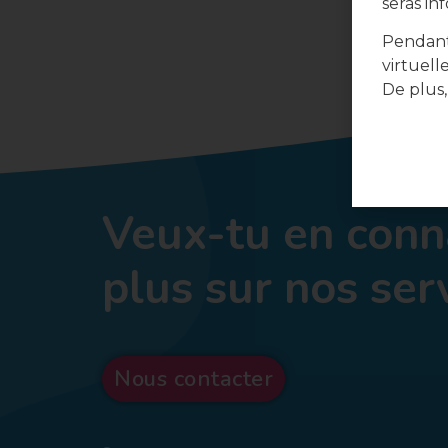
seras in
Pendant
virtuell
De plus,
Veux-tu en conn
plus sur nos ser
Nous contacter