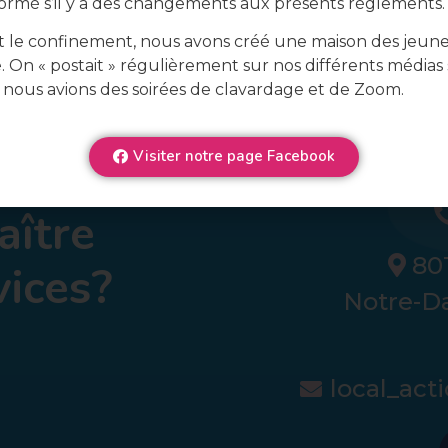
formé s’il y a des changements aux présents règlements.
 le confinement, nous avons créé une maison des jeun
e. On « postait » régulièrement sur nos différents médias 
 nous avions des soirées de clavardage et de Zoom.
Visiter notre page Facebook
aître
801
vices?
Notre-D
local_ac