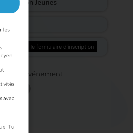
cal Action Jeunes
 les
télécharger le formulaire d'inscription
e
moyen
ut
ger cet événement
tivités
s avec
ue. Tu