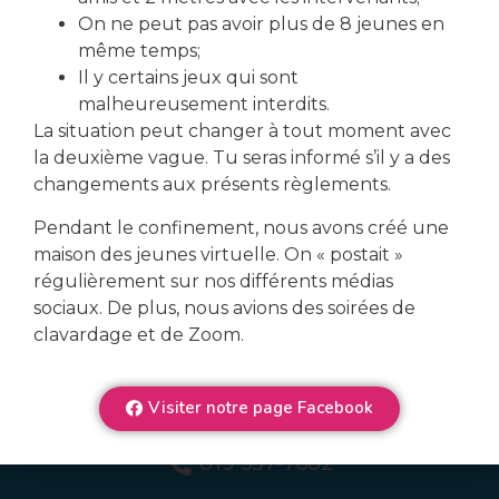
On ne peut pas avoir plus de 8 jeunes en
même temps;
Il y certains jeux qui sont
malheureusement interdits.
La situation peut changer à tout moment avec
la deuxième vague. Tu seras informé s’il y a des
changements aux présents règlements.
Veux-tu en connaître plus
Pendant le confinement, nous avons créé une
sur nos services?
maison des jeunes virtuelle. On « postait »
régulièrement sur nos différents médias
Nous contacter
sociaux. De plus, nous avions des soirées de
clavardage et de Zoom.
Se connecter
Visiter notre page Facebook
819 537-7682