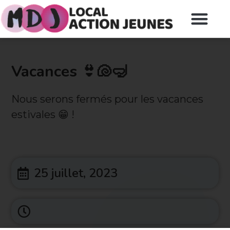
Vacances 👙🐚🤿
Nous serons fermés pour les vacances
estivales 😁 !
25 juillet, 2023