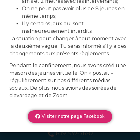
amis et 2 mètres avec les intervenants;
On ne peut pas avoir plus de 8 jeunes en
même temps;
Il y certains jeux qui sont
malheureusement interdits.
La situation peut changer à tout moment avec
la deuxième vague. Tu seras informé s’il y a des
changements aux présents règlements.
Veux-tu en connaître plus
Pendant le confinement, nous avons créé une
sur nos services?
maison des jeunes virtuelle. On « postait »
régulièrement sur nos différents médias
sociaux. De plus, nous avions des soirées de
Nous contacter
clavardage et de Zoom.
Se connecter
Visiter notre page Facebook
819 537-7682