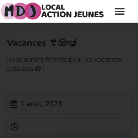
Vacances 👙🐚🤿
Nous serons fermés pour les vacances
estivales 😁 !
1 août, 2023