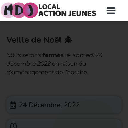
Veille de Noël 🎄
Nous serons
fermés
le
samedi 24
décembre 2022
en raison du
réaménagement de l'horaire.
24 Décembre, 2022