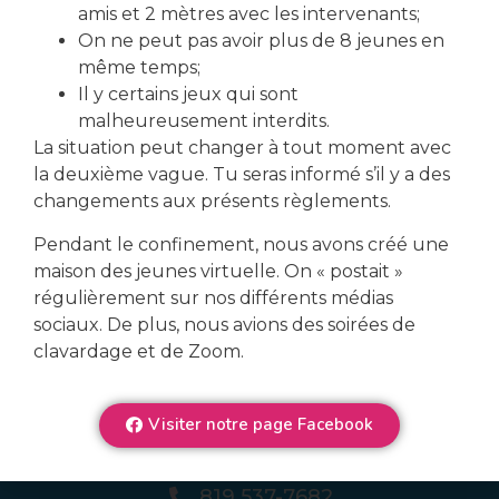
amis et 2 mètres avec les intervenants;
On ne peut pas avoir plus de 8 jeunes en
même temps;
Il y certains jeux qui sont
malheureusement interdits.
La situation peut changer à tout moment avec
la deuxième vague. Tu seras informé s’il y a des
changements aux présents règlements.
Veux-tu en connaître plus
Pendant le confinement, nous avons créé une
sur nos services?
maison des jeunes virtuelle. On « postait »
régulièrement sur nos différents médias
sociaux. De plus, nous avions des soirées de
Nous contacter
clavardage et de Zoom.
Visiter notre page Facebook
Se connecter
819 537-7682