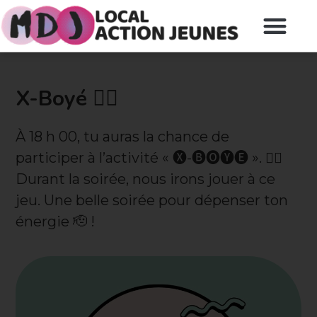
X-Boyé 🏃‍♀️
À 18 h 00, tu auras la chance de
participer à l’activité « 🅧-🅑🅞🅨🅔 ». 🤸‍♀️
Durant la soirée, nous irons jouer à ce
jeu. Une belle soirée pour dépenser ton
énergie 🫡 !