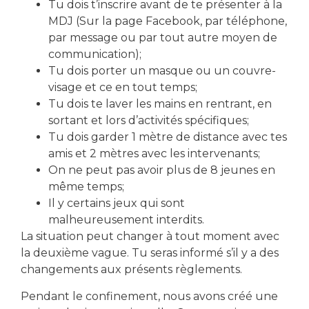
Tu dois t’inscrire avant de te présenter à la
Local Action Jeunes
MDJ (Sur la page Facebook, par téléphone,
par message ou par tout autre moyen de
communication);
Tu dois porter un masque ou un couvre-
visage et ce en tout temps;
Tu dois te laver les mains en rentrant, en
sortant et lors d’activités spécifiques;
télécharger le formulaire d'inscription
Tu dois garder 1 mètre de distance avec tes
amis et 2 mètres avec les intervenants;
On ne peut pas avoir plus de 8 jeunes en
Partager cet événement
même temps;
Il y certains jeux qui sont
malheureusement interdits.
La situation peut changer à tout moment avec
la deuxième vague. Tu seras informé s’il y a des
changements aux présents règlements.
Pendant le confinement, nous avons créé une