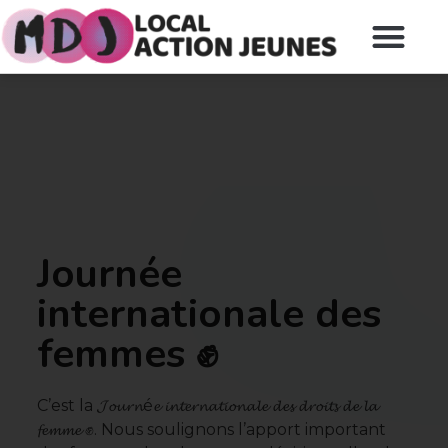
Journée
internationale des
femmes ✊
C’est la 𝓙𝓸𝓾𝓻𝓷é𝓮 𝓲𝓷𝓽𝓮𝓻𝓷𝓪𝓽𝓲𝓸𝓷𝓪𝓵𝓮 𝓭𝓮𝓼 𝓭𝓻𝓸𝓲𝓽𝓼 𝓭𝓮 𝓵𝓪
𝓯𝓮𝓶𝓶𝓮 ✊. Nous soulignons l’apport important