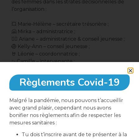
des femmes dans les strates décisionnelles de
l’organisation :
💥 Marie-Hélène – secrétaire trésorière ;
🤗 Mirka – administratrice ;
👯‍♀️ Ariane – administratrice & conseil jeunesse ;
🏐 Kelly-Ann – conseil jeunesse ;
🤘 Léonie – coordonnatrice ;
✨ Camille – intervenante ;
🧠 Clodine – intervenante.
Règlements Covid-19
𝖬𝖾𝗋𝖼𝗂 à 𝗏𝗈𝗎𝗌 𝗍𝗈𝗎𝗍𝖾𝗌 𝖽𝖾 𝖿𝖺𝗂𝗋𝖾 𝗎𝗇𝖾 𝖽𝗂𝖿𝖿é𝗋𝖾𝗇𝖼𝖾 𝖺𝗎
𝗌𝖾𝗂𝗇 𝖽𝖾 𝗅𝖺 𝗆𝖺𝗂𝗌𝗈𝗇 𝖽𝖾𝗌 𝗃𝖾𝗎𝗇𝖾𝗌 ! 🤩💜
Malgré la pandémie, nous pouvons t’accueillir
Toute l’équipe 🙌 du 𝓛𝓸𝓬𝓪𝓵 𝓐𝓬𝓽𝓲𝓸𝓷 𝓙𝓮𝓾𝓷𝓮𝓼
avec grand plaisir, cependant nous avons
bonifier nos règlements afin de respecter les
mesures sanitaires :
Tu dois t’inscrire avant de te présenter à la
Partager cette article