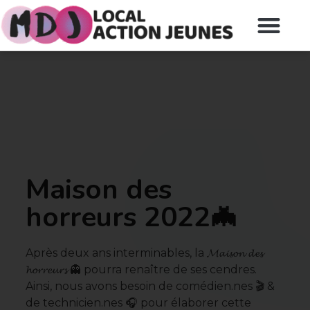
Maison des
horreurs 2022🦇
Après deux ans interminables, la 𝓜𝓪𝓲𝓼𝓸𝓷 𝓭𝓮𝓼
𝓱𝓸𝓻𝓻𝓮𝓾𝓻𝓼 👻 pourra renaître de ses cendres.
Ainsi, nous avons besoin de comédien.nes 🎬 &
de technicien.nes 🎧 pour élaborer cette