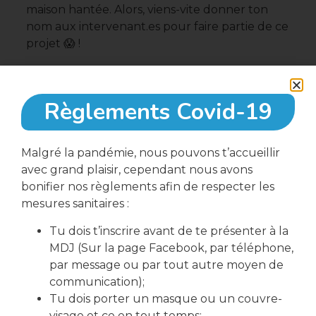
maison hantée. Alors, viens-vite donner ton
nom aux intervenant.es pour faire partie de ce
projet 😱 !
Règlements Covid-19
Malgré la pandémie, nous pouvons t’accueillir
Partager cette article
avec grand plaisir, cependant nous avons
bonifier nos règlements afin de respecter les
mesures sanitaires :
Tu dois t’inscrire avant de te présenter à la
MDJ (Sur la page Facebook, par téléphone,
PRÉCÉDENT
SUIVANT
par message ou par tout autre moyen de
Retour de Clodine 🧠
Électeurs en herbe 🌱
communication);
Tu dois porter un masque ou un couvre-
visage et ce en tout temps;