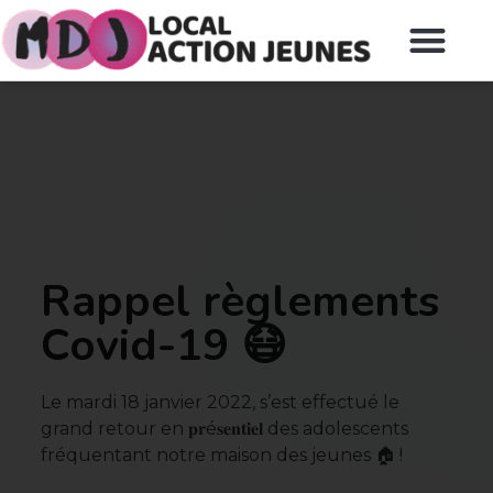
Rappel règlements
Covid-19 😷
Le mardi 18 janvier 2022, s’est effectué le
grand retour en 𝐩𝐫é𝐬𝐞𝐧𝐭𝐢𝐞𝐥 des adolescents
fréquentant notre maison des jeunes 🏠 !