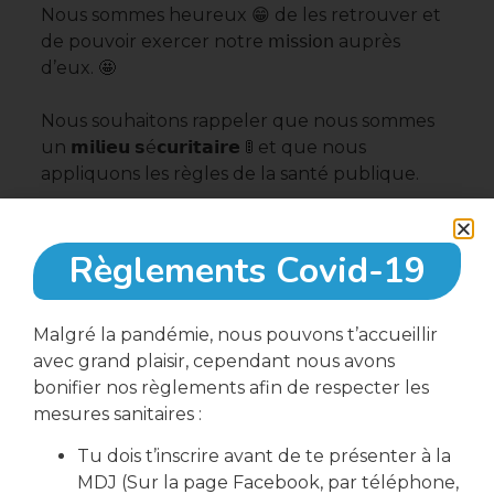
Nous sommes heureux 😁 de les retrouver et
de pouvoir exercer notre 𝗆𝗂𝗌𝗌𝗂𝗈𝗇 auprès
d’eux. 🤩
Nous souhaitons rappeler que nous sommes
un 𝗺𝗶𝗹𝗶𝗲𝘂 𝘀é𝗰𝘂𝗿𝗶𝘁𝗮𝗶𝗿𝗲 🚦 et que nous
appliquons les règles de la santé publique.
𝘕𝘰𝘵𝘳𝘦 𝘴𝘦𝘳𝘷𝘪𝘤𝘦 𝘥𝘦 𝘤𝘢𝘯𝘵𝘪𝘯𝘦 𝘦𝘴𝘵 𝘴𝘶𝘴𝘱𝘦𝘯𝘥𝘶 𝘦𝘵 𝘯𝘰𝘶𝘴
𝘦𝘴𝘴𝘢𝘺𝘰𝘯𝘴 𝘥’𝘢𝘥𝘢𝘱𝘵𝘦𝘳 𝘯𝘰𝘴 𝘢𝘤𝘵𝘪𝘷𝘪𝘵é𝘴.
Règlements Covid-19
𝑽𝒐𝒊𝒄𝒊 𝒖𝒏 𝒓𝒂𝒑𝒑𝒆𝒍 𝒅𝒆𝒔 𝒓è𝒈𝒍𝒆𝒔 𝒆𝒏 𝒗𝒊𝒈𝒖𝒆𝒖𝒓. 🚧⬇️
Toute l’équipe 🙌 du 𝓛𝓸𝓬𝓪𝓵 𝓐𝓬𝓽𝓲𝓸𝓷 𝓙𝓮𝓾𝓷𝓮𝓼
Malgré la pandémie, nous pouvons t’accueillir
avec grand plaisir, cependant nous avons
bonifier nos règlements afin de respecter les
mesures sanitaires :
Partager cette article
Tu dois t’inscrire avant de te présenter à la
MDJ (Sur la page Facebook, par téléphone,