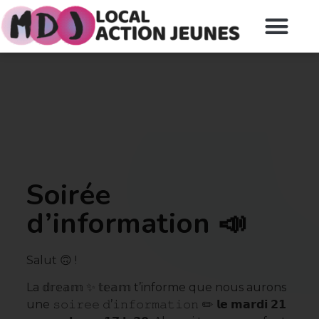
Soirée
d’information 📣
Salut 🙃 !
La 𝕕𝕣𝕖𝕒𝕞 ✨ 𝕥𝕖𝕒𝕞 t’informe que nous aurons
une 𝚜𝚘𝚒𝚛𝚎𝚎 𝚍’𝚒𝚗𝚏𝚘𝚛𝚖𝚊𝚝𝚒𝚘𝚗 ✏️ 𝗹𝗲 𝗺𝗮𝗿𝗱𝗶 𝟮𝟭