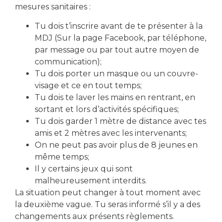
mesures sanitaires :
Tu dois t’inscrire avant de te présenter à la
MDJ (Sur la page Facebook, par téléphone,
par message ou par tout autre moyen de
Partager cette article
communication);
Tu dois porter un masque ou un couvre-
visage et ce en tout temps;
Tu dois te laver les mains en rentrant, en
sortant et lors d’activités spécifiques;
Tu dois garder 1 mètre de distance avec tes
amis et 2 mètres avec les intervenants;
PRÉCÉDENT
On ne peut pas avoir plus de 8 jeunes en
Conseil jeunesse 2023-2024 🤝
même temps;
Il y certains jeux qui sont
malheureusement interdits.
La situation peut changer à tout moment avec
la deuxième vague. Tu seras informé s’il y a des
changements aux présents règlements.