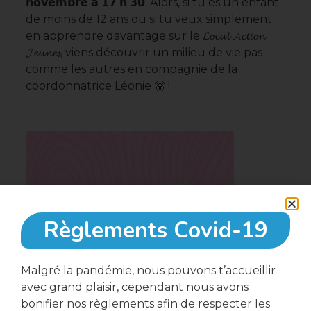
𝗻𝗼𝘃𝗲𝗺𝗯𝗿𝗲 𝗮 𝟭𝟳 𝗵 𝟯𝟬. Alors, si tu es un enfant
de moins de 12 ans ou si tu veux simplement
en apprendre davantage sur le 𝓛𝓸𝓬𝓪𝓵 𝓐𝓬𝓽𝓲𝓸𝓷
𝓙𝓮𝓾𝓷𝓮𝓼, viens découvrir un milieu de vie pas
comme les autres en compagnie de la
coordonnatrice Léonie 🤗 !
Règlements Covid-19
Malgré la pandémie, nous pouvons t’accueillir
avec grand plaisir, cependant nous avons
bonifier nos règlements afin de respecter les